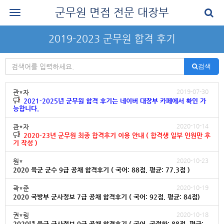
군무원 면접 전문 대장부
로그인
2019-2023 군무원 합격 후기
회원가입
검색
공지사항
나의 강의실
2019-07-30
관*자
2021-2025년 군무원 합격 후기는 네이버 대장부 카페에서 확인 가
능합니다.
군무원 면접 교재
2020-10-14
관*자
군무원 면접 후기
2020-23년 군무원 최종 합격후기 이용 안내 ( 합격생 일부 인원만 후
기 작성 )
질문과 답변
2020-10-23
원*
2020 육군 군수 9급 공채 합격후기 ( 국어: 88점, 평균: 77.3점 )
군무원 면접 신청
2020-10-19
곽*준
마이페이지
2020 국방부 군사정보 7급 공채 합격후기 ( 국어: 92점, 평균: 84점)
2020-10-18
권*림
2020년 육군 군사정보 9급 공채 합격후기 ( 국어, 국정학: 88점, 평균: