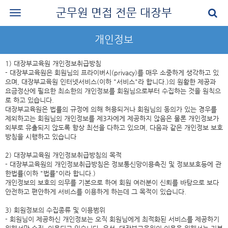
군무원 면접 전문 대장부
로그인
개인정보
회원가입
1) 대장부교육원 개인정보취급방침
공지사항
- 대장부교육원은 회원님의 프라이버시(privacy)를 매우 소중하게 생각하고 있
으며, 대장부교육원 인터넷서비스(이하 "서비스"라 합니다.)의 원활한 제공과
요금정산에 필요한 최소한의 개인정보를 회원님으로부터 수집하는 것을 원칙으
나의 강의실
로 하고 있습니다.
대장부교육원은 법률의 규정에 의해 허용되거나 회원님의 동의가 있는 경우를
군무원 면접 교재
제외하고는 회원님의 개인정보를 제3자에게 제공하지 않음은 물론 개인정보가
외부로 유출되지 않도록 항상 최선을 다하고 있으며, 다음과 같은 개인정보 보호
군무원 면접 후기
방침을 시행하고 있습니다
질문과 답변
2) 대장부교육원 개인정보취급방침의 목적
- 대장부교육원의 개인정보취급방침은 정보통신망이용촉진 및 정보보호등에 관
한법률(이하 "법률"이라 합니다.)
군무원 면접 신청
개인정보의 보호의 의무를 기본으로 하여 회원 여러분이 신뢰를 바탕으로 보다
안전하고 편안하게 서비스를 이용하게 하는데 그 목적이 있습니다.
마이페이지
3) 회원정보의 수집종류 및 이용범위
- 회원님이 제공하신 개인정보는 오직 회원님에게 최적화된 서비스를 제공하기