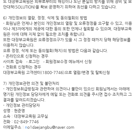
도 대장부교육원은 외부로부터의 해킹이나 도난 분실의 방지를 위해 장비 및 보
안대책(SOLUTION)을 확보·운영하기 위하여 최선을 다하고 있습니다.
6) 개인정보의 열람, 정정, 삭제 및 동의철회의 방법
- 회원님은 언제나 본인의 개인정보의 열람 및 오류정정을 요구할 수 있고, 이용
이나 제3자에게의 제공에 대한 동의 또한 언제나 철회할 수 있으며, 대장부교육
원은 이에 대해 지체 없이 필요한 조치를 취합니다.
또한 대장부교육원은 오류정정요구가 있을 시 그 정정 때까지 당해 해당정보를
이용하지 않습니다.
오류 정정, 삭제 또는 동의철회(해지)의 방법은 다음과 같습니다.
- 온라인으로 신청하는 경우
사이트 접속 → 로그인 → 회원정보수정 메뉴에서 신청
- 전화로 신청하는 경우
대장부교육원 고객센터(1800-7746)으로 열람/변경 및 탈퇴신청
7) 개인정보관련 의견 및 불만처리
- 개인정보취급방침과 관련하여 의견이나 불만이 있으신 회원님께서는 아래에
명기된 개인정보 담당자에게 메일 또는 전화로 의견을 주시면 접수·조치하고 그
결과를 알려드리겠습니다.
- 개인정보 관리담당자
성명 : 현준영
소속 : 대장부교육원 교무실
전화 : 02-849-7746
이메일주소 :
n
o1daejangbu@naver.com