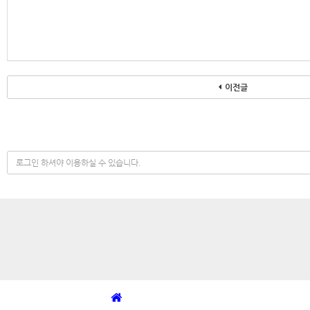
이전글
(
s
u
c
c
e
s
s
)