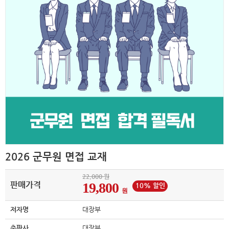
2026 군무원 면접 교재
22,000 원
판매가격
19,800
10% 할인
원
저자명
대장부
출판사
대장부