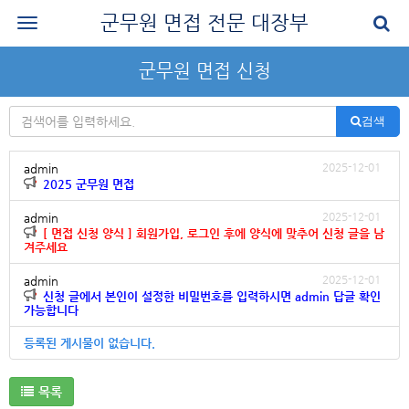
군무원 면접 전문 대장부
로그인
군무원 면접 신청
회원가입
검색
공지사항
나의 강의실
2025-12-01
admin
2025 군무원 면접
군무원 면접 교재
2025-12-01
admin
[ 면접 신청 양식 ] 회원가입, 로그인 후에 양식에 맞추어 신청 글을 남
군무원 면접 후기
겨주세요
질문과 답변
2025-12-01
admin
신청 글에서 본인이 설정한 비밀번호를 입력하시면 admin 답글 확인
가능합니다
군무원 면접 신청
등록된 게시물이 없습니다.
마이페이지
목록